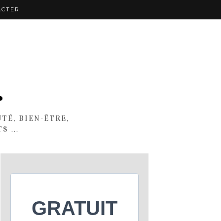
ACTER
.
TÉ, BIEN-ÊTRE,
TS …