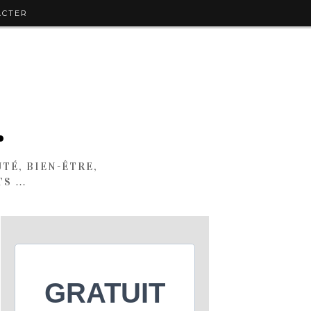
ACTER
.
TÉ, BIEN-ÊTRE,
TS …