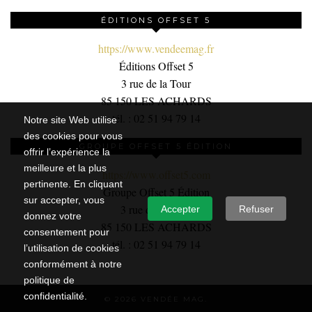
ÉDITIONS OFFSET 5
https://www.vendeemag.fr
Éditions Offset 5
3 rue de la Tour
85 150 LES ACHARDS
tél. : 02 51 94 79 14
Notre site Web utilise
des cookies pour vous
GROUPE OFFSET 5 ÉDITION
offrir l’expérience la
meilleure et la plus
https://www.offset5.com
pertinente. En cliquant
Groupe Offset 5 Édition
sur accepter, vous
3 rue de la Tour,
Accepter
Refuser
donnez votre
85 150 LES ACHARDS
consentement pour
tél. : 02 51 94 79 14
l’utilisation de cookies
conformément à notre
politique de
confidentialité.
© 2026
VENDÉE MAG.