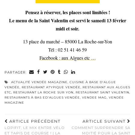
Pensez à réserver, les places sont limitées !
Le menu de la Saint Valentin est servi le samedi 13 février
midi et soir.
13 place du marché – 85000 La Roche-sur-Yon
Tél : 02 51 41 46 59
Facebook : aux Algues etc …
PARTAGER:
ACTUALITÉ VENDÉE MAGAZINE
,
CUISINE À BASE D'ALGUE
VENDÉE
,
RESTAURANT ATYPIQUE VENDÉE
,
RESTAURANT AUX ALGUES
ETC
,
RESTAURANT LA ROCHE SUR YON
,
RESTAURANT SAINT VALENTIN
,
RESTAURANTS À BAS ED'ALGUES VENDÉE
,
VENDEE MAG
,
VENDÉE
MAGAZINE
ARTICLE PRÉCÉDENT
ARTICLE SUIVANT
LOPIFIT, LE MIX ENTRE VÉLO
COMMENT SURPRENDRE SA
ET TAPIS DE COURSE ! | LA
MOITIÉ POUR LA SAINT