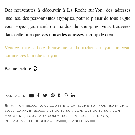
Des nouveautés à découvrir à La Roche-sur-Yon, des adresses
insolites, des personnalités atypiques pour le plaisir de tous ! Que
vous soyez gourmand ou mordus du shopping, vous trouverez
dans cette rubrique vos nouvelles adresses « coup de cœur ».
Vendee mag article bienvenue a la roche sur yon nouveau
commerces la roche sur yon
Bonne lecture 🙂
PARTAGER:
ATRIUM 85000
,
AUX ALGUES ETC LA ROCHE SUR YON
,
BO M CHIC
85000
,
CAVAVIN 85000
,
LA ROCHE SUR YON
,
LA ROCHE SUR YON
MAGAZINE
,
NOUVEAUX COMMERCES LA ROCHE SUR YON
,
RESTAURANT LE BORDEAUX 85000
,
X AND O 85000