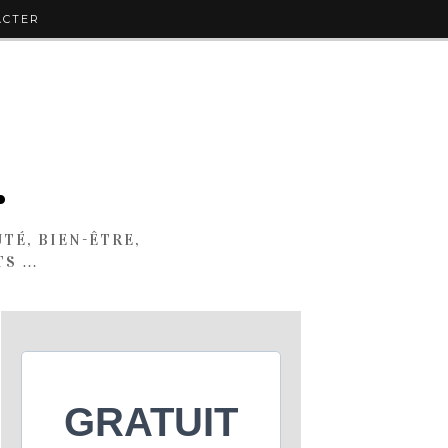
ACTER
.
TÉ, BIEN-ÊTRE,
TS …