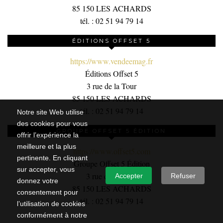
85 150 LES ACHARDS
tél. : 02 51 94 79 14
ÉDITIONS OFFSET 5
https://www.vendeemag.fr
Éditions Offset 5
3 rue de la Tour
85 150 LES ACHARDS
tél. : 02 51 94 79 14
Notre site Web utilise
des cookies pour vous
GROUPE OFFSET 5 ÉDITION
offrir l’expérience la
meilleure et la plus
https://www.offset5.com
pertinente. En cliquant
Groupe Offset 5 Édition
sur accepter, vous
3 rue de la Tour,
Accepter
Refuser
donnez votre
85 150 LES ACHARDS
consentement pour
tél. : 02 51 94 79 14
l’utilisation de cookies
conformément à notre