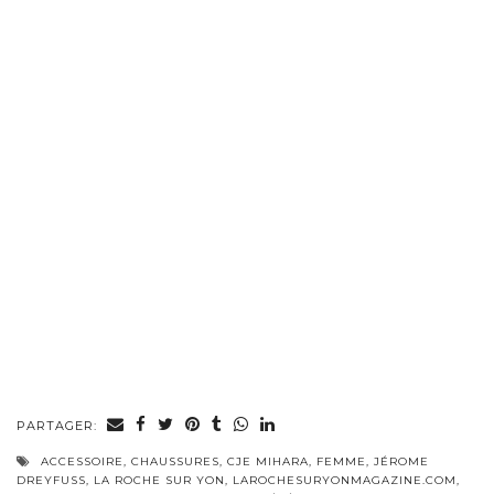
PARTAGER:
ACCESSOIRE
,
CHAUSSURES
,
CJE MIHARA
,
FEMME
,
JÉROME
DREYFUSS
,
LA ROCHE SUR YON
,
LAROCHESURYONMAGAZINE.COM
,