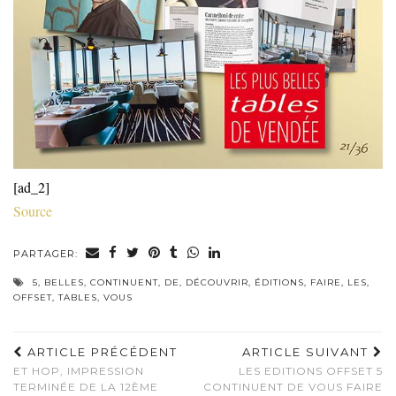
[ad_2]
Source
PARTAGER:
5
,
BELLES
,
CONTINUENT
,
DE
,
DÉCOUVRIR
,
ÉDITIONS
,
FAIRE
,
LES
,
OFFSET
,
TABLES
,
VOUS
ARTICLE PRÉCÉDENT
ARTICLE SUIVANT
ET HOP, IMPRESSION
LES EDITIONS OFFSET 5
TERMINÉE DE LA 12ÈME
CONTINUENT DE VOUS FAIRE