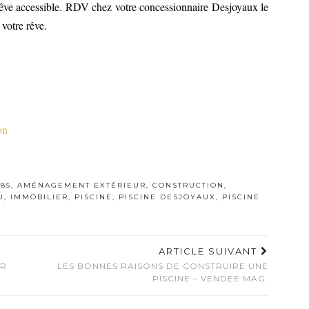
êve accessible. RDV chez votre concessionnaire Desjoyaux le
votre rêve.
on
85
,
AMÉNAGEMENT EXTÉRIEUR
,
CONSTRUCTION
,
U
,
IMMOBILIER
,
PISCINE
,
PISCINE DESJOYAUX
,
PISCINE
ARTICLE SUIVANT
UR
LES BONNES RAISONS DE CONSTRUIRE UNE
PISCINE – VENDEE MAG.