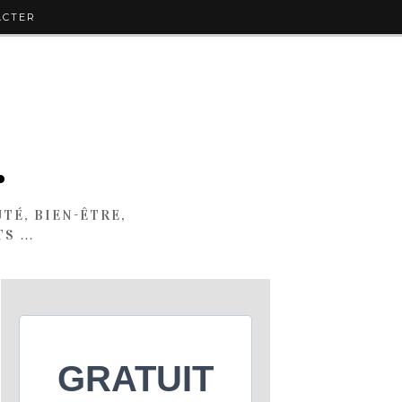
ACTER
.
TÉ, BIEN-ÊTRE,
TS …