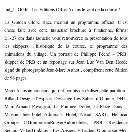
[ad_1] GGR : Les Editions Offset 5 dans le vent de la course !
La Golden Globe Race méritait un programme officiel. C’est
chose faite avec cette luxueuse brochure à l’italienne, format
21×27 cm dans laquelle vous retrouverez la présentation de tous
les skippers, l’historique de la course, le programme des
animations du village. Un portrait de Philippe Péché – PRB,
skipper de PRB et un reportage sur Jean Luc Van Den Heede
signé du photographe Jean-Marc Arthot , complètent cette édition
de 96 pages.
Merci à nos annonceurs qui ont permis de réaliser cette parution :
Billaud Design d’Espace, Dessange Les Sables d’Olonne, DHL,
Marc-Arnaud Pavageau, La Fournée Dorée, La-Place Dans la
Maison, Inter-hotel Admiral’s Hôtel, Neault SARL, Heliocar
Groupe @GroupeJeanRouyerAutomobiles, PRB, Résidence
Séniors Villas Ginkgos – Les Alisiers, E.Leclerc Olonne sur Mer,