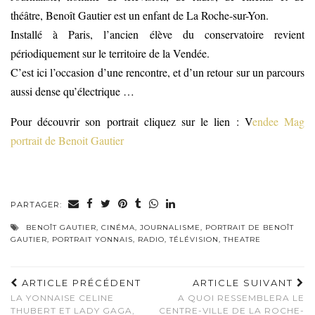
théâtre, Benoît Gautier est un enfant de La Roche-sur-Yon.
Installé à Paris, l’ancien élève du conservatoire revient
périodiquement sur le territoire de la Vendée.
C’est ici l’occasion d’une rencontre, et d’un retour sur un parcours
aussi dense qu’électrique …
Pour découvrir son portrait cliquez sur le lien : V
endee Mag
portrait de Benoit Gautier
PARTAGER:
BENOÎT GAUTIER
,
CINÉMA
,
JOURNALISME
,
PORTRAIT DE BENOÎT
GAUTIER
,
PORTRAIT YONNAIS
,
RADIO
,
TÉLÉVISION
,
THEATRE
ARTICLE PRÉCÉDENT
ARTICLE SUIVANT
LA YONNAISE CELINE
A QUOI RESSEMBLERA LE
THUBERT ET LADY GAGA,
CENTRE-VILLE DE LA ROCHE-