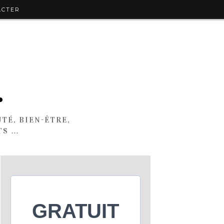
ACTER
.
TÉ, BIEN-ÊTRE,
TS …