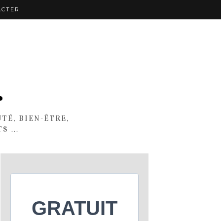
ACTER
.
TÉ, BIEN-ÊTRE,
TS …