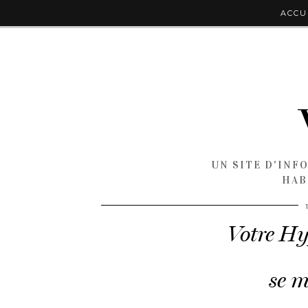
ACCU
UN SITE D'INF
HAB
Votre Hy
se m