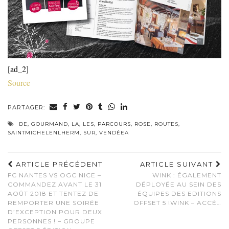
[ad_2]
Source
PARTAGER:
DE
,
GOURMAND
,
LA
,
LES
,
PARCOURS
,
ROSE
,
ROUTES
,
SAINTMICHELENLHERM
,
SUR
,
VENDÉEA
ARTICLE PRÉCÉDENT
ARTICLE SUIVANT
FC NANTES VS OGC NICE –
WINK : ÉGALEMENT
COMMANDEZ AVANT LE 31
DÉPLOYÉE AU SEIN DES
AOÛT 2018 ET TENTEZ DE
ÉQUIPES DES EDITIONS
REMPORTER UNE SOIRÉE
OFFSET 5 !WINK – ACCÉ…
D’EXCEPTION POUR DEUX
PERSONNES ! – GROUPE