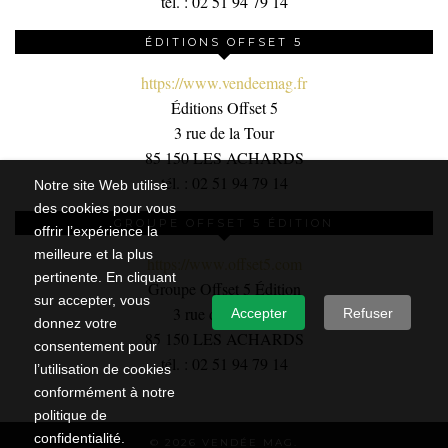
tél. : 02 51 94 79 14
ÉDITIONS OFFSET 5
https://www.vendeemag.fr
Éditions Offset 5
3 rue de la Tour
85 150 LES ACHARDS
tél. : 02 51 94 79 14
Notre site Web utilise
des cookies pour vous
GROUPE OFFSET 5 ÉDITION
offrir l’expérience la
meilleure et la plus
https://www.offset5.com
pertinente. En cliquant
Groupe Offset 5 Édition
sur accepter, vous
3 rue de la Tour,
Accepter
Refuser
donnez votre
85 150 LES ACHARDS
consentement pour
tél. : 02 51 94 79 14
l’utilisation de cookies
conformément à notre
politique de
confidentialité.
© 2026
VENDÉE MAG.