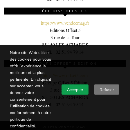
ÉDITIONS OFFSET 5
https://www.vendeemag.fr
Éditions Offset 5
3 rue de la Tour
85 150 LES ACHARDS
tél. : 02 51 94 79 14
Notre site Web utilise
des cookies pour vous
GROUPE OFFSET 5 ÉDITION
offrir l’expérience la
meilleure et la plus
https://www.offset5.com
pertinente. En cliquant
Groupe Offset 5 Édition
sur accepter, vous
3 rue de la Tour,
Accepter
Refuser
donnez votre
85 150 LES ACHARDS
consentement pour
tél. : 02 51 94 79 14
l’utilisation de cookies
conformément à notre
politique de
confidentialité.
© 2026
VENDÉE MAG.