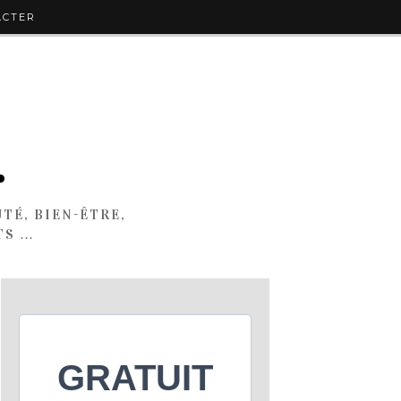
ACTER
.
TÉ, BIEN-ÊTRE,
TS …