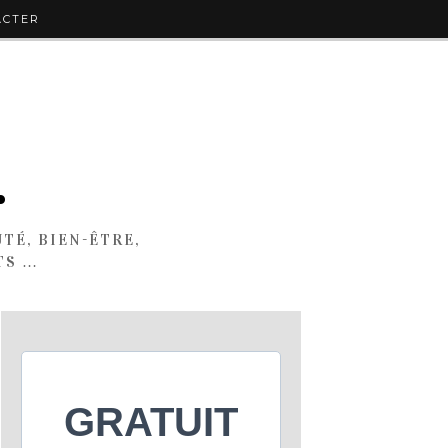
ACTER
.
TÉ, BIEN-ÊTRE,
TS …