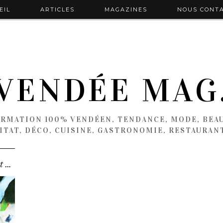
EIL
ARTICLES
MAGAZINES
NOUS CONT
VENDÉE MAG
ORMATION 100% VENDÉEN, TENDANCE, MODE, BEAU
ITAT, DÉCO, CUISINE, GASTRONOMIE, RESTAURAN
Enchantés – Théâtre jeune public 1 an et + – …