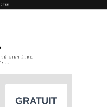
ACTER
.
TÉ, BIEN-ÊTRE,
TS …