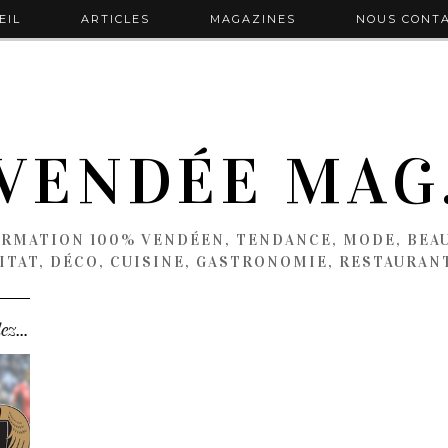
EIL
ARTICLES
MAGAZINES
NOUS CONT
VENDÉE MAG
ORMATION 100% VENDÉEN, TENDANCE, MODE, BEAU
ITAT, DÉCO, CUISINE, GASTRONOMIE, RESTAURAN
FC NANTES vs OGC NICE – Commandez avant le 31 …