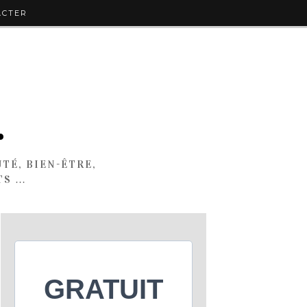
ACTER
.
TÉ, BIEN-ÊTRE,
TS …