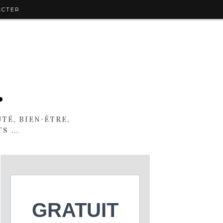
ACTER
.
TÉ, BIEN-ÊTRE,
TS …