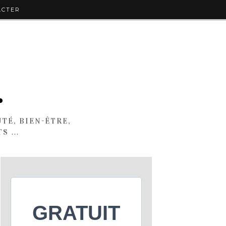
ACTER
.
TÉ, BIEN-ÊTRE,
TS …