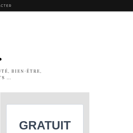
ACTER
.
TÉ, BIEN-ÊTRE,
TS …