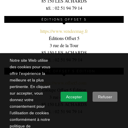
85 150 LES ACHARDS
tél. : 02 51 94 79 14
ÉDITIONS OFFSET 5
https://www.vendeemag.fr
Éditions Offset 5
3 rue de la Tour
85 150 LES ACHARDS
tél. : 02 51 94 79 14
Notre site Web utilise
des cookies pour vous
GROUPE OFFSET 5 ÉDITION
offrir l’expérience la
meilleure et la plus
https://www.offset5.com
pertinente. En cliquant
Groupe Offset 5 Édition
sur accepter, vous
3 rue de la Tour,
Accepter
Refuser
donnez votre
85 150 LES ACHARDS
consentement pour
tél. : 02 51 94 79 14
l’utilisation de cookies
conformément à notre
politique de