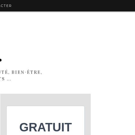
ACTER
.
TÉ, BIEN-ÊTRE,
TS …