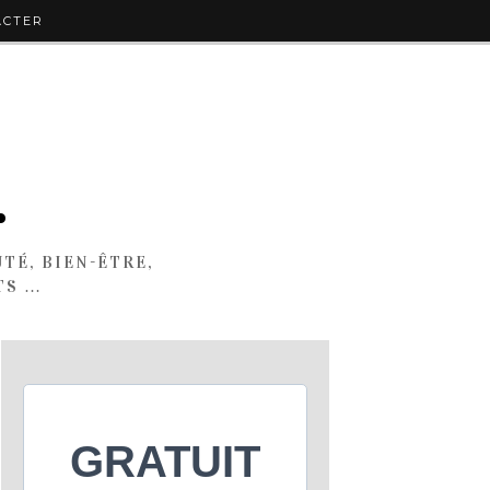
ACTER
.
TÉ, BIEN-ÊTRE,
TS …