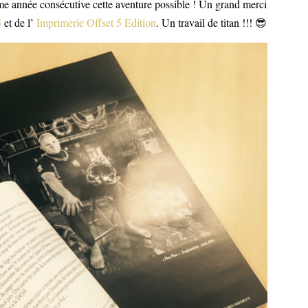
me année consécutive cette aventure possible ! Un grand merci
5
et de l’
Imprimerie Offset 5 Edition
. Un travail de titan !!!
😎