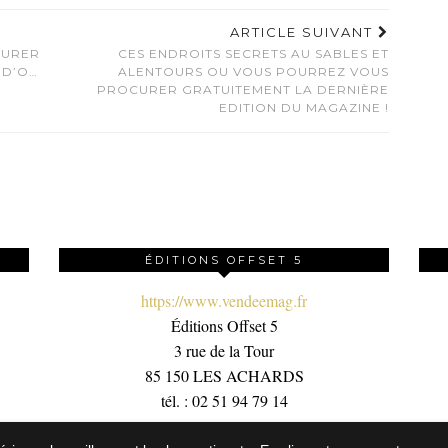
ARTICLE SUIVANT
CURER
CES ENDROITS SECRETS AU SABLES ET
 D’O…
ALENTOURS OU VOUS POURREZ VOUS
PROCURER GRATUITEMENT LA DERNIÈRE
EDITION DU MAGAZINE !
ÉDITIONS OFFSET 5
https://www.vendeemag.fr
Éditions Offset 5
3 rue de la Tour
85 150 LES ACHARDS
tél. : 02 51 94 79 14